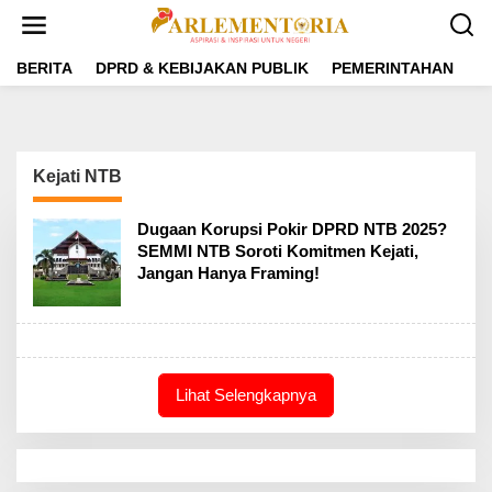
L
e
w
a
BERITA
DPRD & KEBIJAKAN PUBLIK
PEMERINTAHAN
P
t
i
k
e
k
Kejati NTB
o
n
t
Dugaan Korupsi Pokir DPRD NTB 2025?
e
SEMMI NTB Soroti Komitmen Kejati,
n
Jangan Hanya Framing!
Lihat Selengkapnya