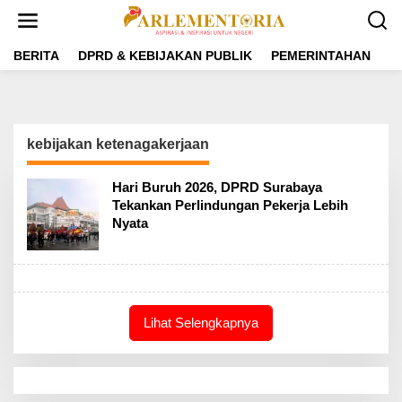
L
e
w
a
BERITA
DPRD & KEBIJAKAN PUBLIK
PEMERINTAHAN
P
t
i
k
e
k
kebijakan ketenagakerjaan
o
n
t
Hari Buruh 2026, DPRD Surabaya
e
Tekankan Perlindungan Pekerja Lebih
n
Nyata
Lihat Selengkapnya