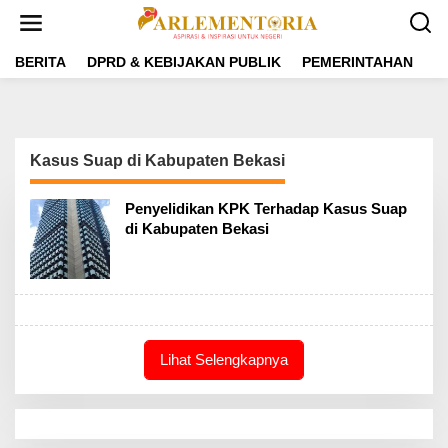
L
e
w
a
BERITA
DPRD & KEBIJAKAN PUBLIK
PEMERINTAHAN
P
t
i
k
e
k
Kasus Suap di Kabupaten Bekasi
o
n
t
Penyelidikan KPK Terhadap Kasus Suap
e
di Kabupaten Bekasi
n
Lihat Selengkapnya