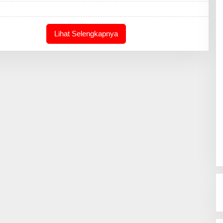
A
K
S
I
Lihat Selengkapnya