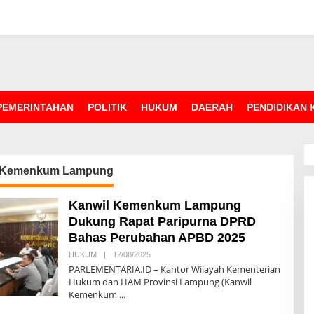
PEMERINTAHAN
POLITIK
HUKUM
DAERAH
PENDIDIKAN
 Kemenkum Lampung
Kanwil Kemenkum Lampung
Dukung Rapat Paripurna DPRD
Bahas Perubahan APBD 2025
HUKUM
|
12/08/2025
O
L
PARLEMENTARIA.ID – Kantor Wilayah Kementerian
E
Hukum dan HAM Provinsi Lampung (Kanwil
H
Kemenkum
R
E
D