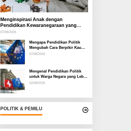
Menginspirasi Anak dengan
Pendidikan Kewaranegaraan yang
Kreatif
07/08/2026
Mengapa Pendidikan Politik
Mengubah Cara Berpikir Kaum
Muda
07/08/2026
Mengenal Pendidikan Politik
untuk Warga Negara yang Lebih
Kritis
02/08/2026
POLITIK & PEMILU