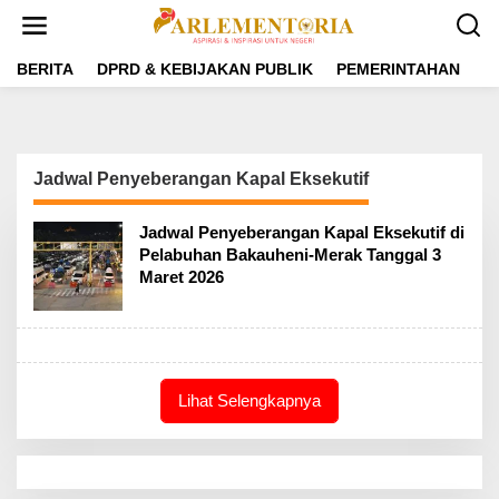
L
e
w
a
BERITA
DPRD & KEBIJAKAN PUBLIK
PEMERINTAHAN
P
t
i
k
e
k
Jadwal Penyeberangan Kapal Eksekutif
o
n
t
Jadwal Penyeberangan Kapal Eksekutif di
e
Pelabuhan Bakauheni-Merak Tanggal 3
n
Maret 2026
Lihat Selengkapnya