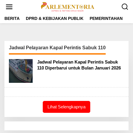
L
e
w
a
BERITA
DPRD & KEBIJAKAN PUBLIK
PEMERINTAHAN
P
t
i
k
e
k
Jadwal Pelayaran Kapal Perintis Sabuk 110
o
n
t
Jadwal Pelayaran Kapal Perintis Sabuk
e
110 Diperbarui untuk Bulan Januari 2026
n
Lihat Selengkapnya