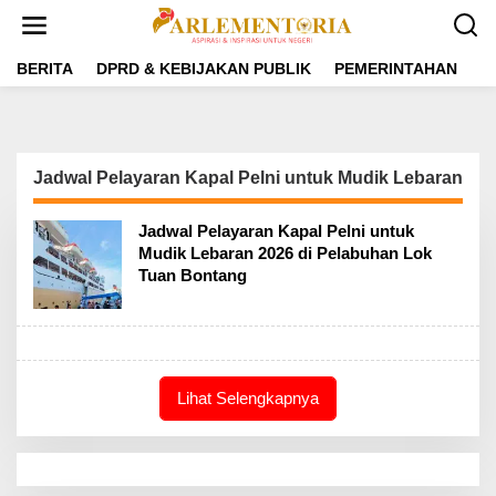
L
e
w
a
BERITA
DPRD & KEBIJAKAN PUBLIK
PEMERINTAHAN
P
t
i
k
e
k
Jadwal Pelayaran Kapal Pelni untuk Mudik Lebaran
o
n
t
Jadwal Pelayaran Kapal Pelni untuk
e
Mudik Lebaran 2026 di Pelabuhan Lok
n
Tuan Bontang
Lihat Selengkapnya