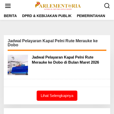
L
e
w
a
BERITA
DPRD & KEBIJAKAN PUBLIK
PEMERINTAHAN
P
t
i
k
e
k
Jadwal Pelayaran Kapal Pelni Rute Merauke ke
o
Dobo
n
t
e
Jadwal Pelayaran Kapal Pelni Rute
n
Merauke ke Dobo di Bulan Maret 2026
Lihat Selengkapnya