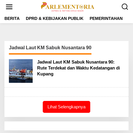
L
e
w
a
BERITA
DPRD & KEBIJAKAN PUBLIK
PEMERINTAHAN
P
t
i
k
e
k
Jadwal Laut KM Sabuk Nusantara 90
o
n
t
Jadwal Laut KM Sabuk Nusantara 90:
e
Rute Terdekat dan Waktu Kedatangan di
n
Kupang
Lihat Selengkapnya