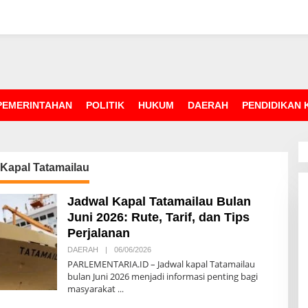
PEMERINTAHAN
POLITIK
HUKUM
DAERAH
PENDIDIKAN
Kapal Tatamailau
Jadwal Kapal Tatamailau Bulan
Juni 2026: Rute, Tarif, dan Tips
Perjalanan
DAERAH
|
06/06/2026
O
L
PARLEMENTARIA.ID – Jadwal kapal Tatamailau
E
bulan Juni 2026 menjadi informasi penting bagi
H
masyarakat
R
E
D