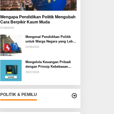
Mengapa Pendidikan Politik Mengubah
Cara Berpikir Kaum Muda
07/08/2026
Mengenal Pendidikan Politik
untuk Warga Negara yang Lebih
Kritis
02/08/2026
Mengelola Keuangan Pribadi
dengan Prinsip Kebebasan
Finansial
29/07/2026
POLITIK & PEMILU