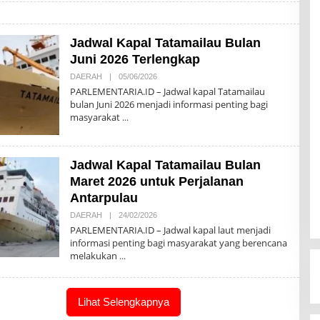
A
K
S
I
Jadwal Kapal Tatamailau Bulan
Juni 2026 Terlengkap
DAERAH
|
05/06/2026
O
L
PARLEMENTARIA.ID – Jadwal kapal Tatamailau
E
bulan Juni 2026 menjadi informasi penting bagi
H
masyarakat
R
E
D
A
K
Jadwal Kapal Tatamailau Bulan
S
I
Maret 2026 untuk Perjalanan
Antarpulau
DAERAH
|
24/02/2026
O
L
PARLEMENTARIA.ID – Jadwal kapal laut menjadi
E
informasi penting bagi masyarakat yang berencana
H
melakukan
R
E
D
A
K
Lihat Selengkapnya
S
I