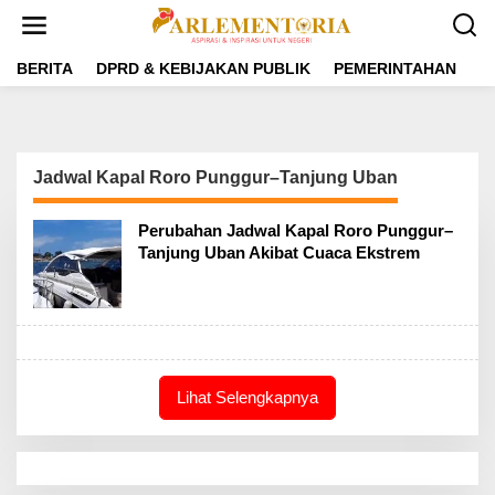
L
e
w
a
BERITA
DPRD & KEBIJAKAN PUBLIK
PEMERINTAHAN
P
t
i
k
e
k
Jadwal Kapal Roro Punggur–Tanjung Uban
o
n
t
Perubahan Jadwal Kapal Roro Punggur–
e
Tanjung Uban Akibat Cuaca Ekstrem
n
Lihat Selengkapnya