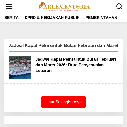
L
e
w
a
BERITA
DPRD & KEBIJAKAN PUBLIK
PEMERINTAHAN
P
t
i
k
e
k
Jadwal Kapal Pelni untuk Bulan Februari dan Maret
o
n
t
Jadwal Kapal Pelni untuk Bulan Februari
e
dan Maret 2026: Rute Penyesuaian
n
Lebaran
Lihat Selengkapnya