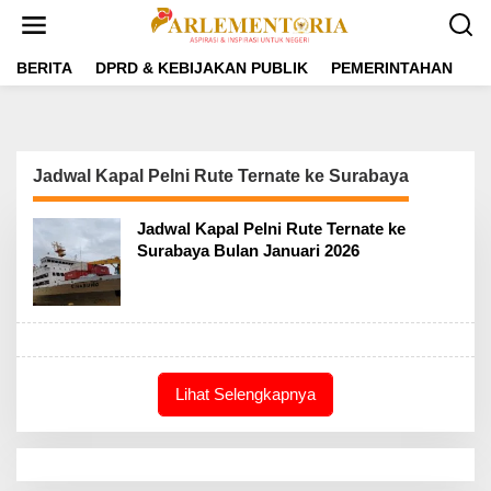
L
e
w
a
BERITA
DPRD & KEBIJAKAN PUBLIK
PEMERINTAHAN
P
t
i
k
e
k
Jadwal Kapal Pelni Rute Ternate ke Surabaya
o
n
t
Jadwal Kapal Pelni Rute Ternate ke
e
Surabaya Bulan Januari 2026
n
Lihat Selengkapnya