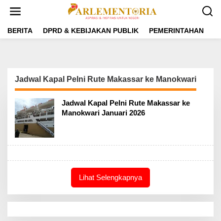
L
e
w
a
BERITA
DPRD & KEBIJAKAN PUBLIK
PEMERINTAHAN
P
t
i
k
e
k
Jadwal Kapal Pelni Rute Makassar ke Manokwari
o
n
t
Jadwal Kapal Pelni Rute Makassar ke
e
Manokwari Januari 2026
n
Lihat Selengkapnya