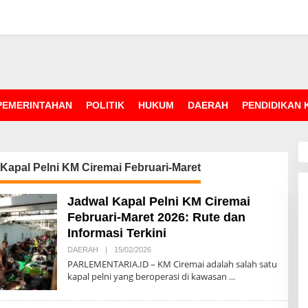
PEMERINTAHAN
POLITIK
HUKUM
DAERAH
PENDIDIKAN
Kapal Pelni KM Ciremai Februari-Maret
Jadwal Kapal Pelni KM Ciremai
Februari-Maret 2026: Rute dan
Informasi Terkini
DAERAH
|
15/02/2026
O
L
PARLEMENTARIA.ID – KM Ciremai adalah salah satu
E
kapal pelni yang beroperasi di kawasan
H
R
E
D