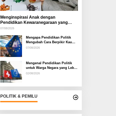
Menginspirasi Anak dengan
Pendidikan Kewaranegaraan yang
Kreatif
07/08/2026
Mengapa Pendidikan Politik
Mengubah Cara Berpikir Kaum
Muda
07/08/2026
Mengenal Pendidikan Politik
untuk Warga Negara yang Lebih
Kritis
02/08/2026
POLITIK & PEMILU