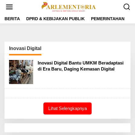
L
e
w
a
BERITA
DPRD & KEBIJAKAN PUBLIK
PEMERINTAHAN
P
t
i
k
e
k
Inovasi Digital
o
n
t
Inovasi Digital Bantu UMKM Beradaptasi
e
di Era Baru, Daging Kemasan Digital
n
Lihat Selengkapnya