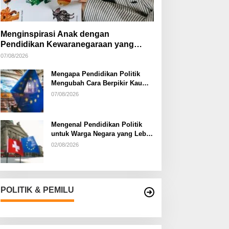
Menginspirasi Anak dengan
Pendidikan Kewaranegaraan yang
Kreatif
07/08/2026
Mengapa Pendidikan Politik
Mengubah Cara Berpikir Kaum
Muda
07/08/2026
Mengenal Pendidikan Politik
untuk Warga Negara yang Lebih
Kritis
02/08/2026
POLITIK & PEMILU