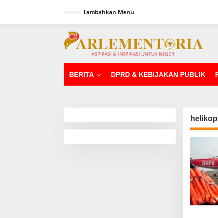
L
Tambahkan Menu
e
w
a
tutup
t
i
k
e
k
BERITA
DPRD & KEBIJAKAN PUBLIK
o
n
t
e
n
helikop