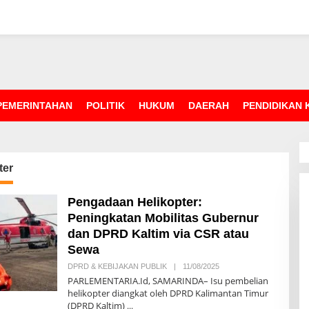
PEMERINTAHAN
POLITIK
HUKUM
DAERAH
PENDIDIKAN
ter
Pengadaan Helikopter:
Peningkatan Mobilitas Gubernur
dan DPRD Kaltim via CSR atau
Sewa
DPRD & KEBIJAKAN PUBLIK
|
11/08/2025
O
L
PARLEMENTARIA.Id, SAMARINDA– Isu pembelian
E
helikopter diangkat oleh DPRD Kalimantan Timur
H
(DPRD Kaltim)
R