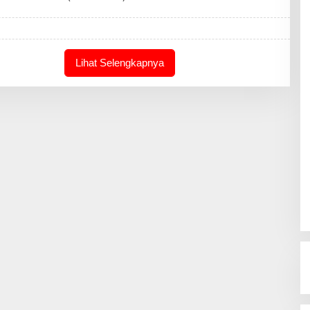
E
D
A
K
S
I
Lihat Selengkapnya