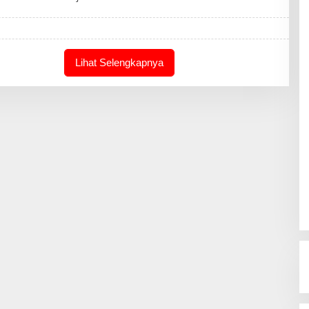
E
D
A
K
S
I
Lihat Selengkapnya