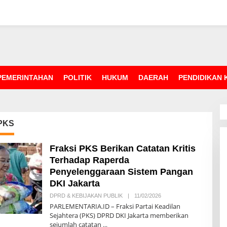
PEMERINTAHAN
POLITIK
HUKUM
DAERAH
PENDIDIKAN
 PKS
Fraksi PKS Berikan Catatan Kritis
Terhadap Raperda
Penyelenggaraan Sistem Pangan
DKI Jakarta
DPRD & KEBIJAKAN PUBLIK
|
11/02/2026
O
L
PARLEMENTARIA.ID – Fraksi Partai Keadilan
E
Sejahtera (PKS) DPRD DKI Jakarta memberikan
H
sejumlah catatan
R