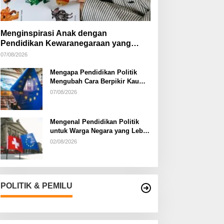
Menginspirasi Anak dengan
Pendidikan Kewaranegaraan yang
Kreatif
07/08/2026
Mengapa Pendidikan Politik
Mengubah Cara Berpikir Kaum
Muda
07/08/2026
Mengenal Pendidikan Politik
untuk Warga Negara yang Lebih
Kritis
02/08/2026
POLITIK & PEMILU