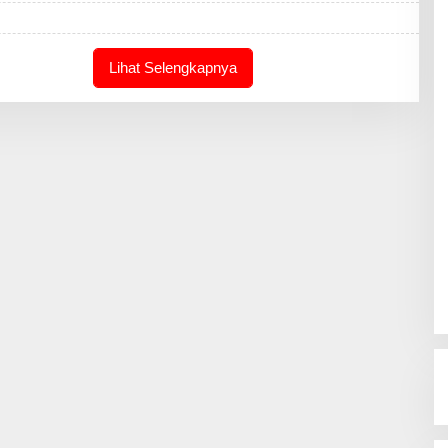
A
K
S
I
Lihat Selengkapnya