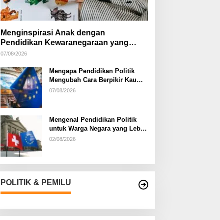
Menginspirasi Anak dengan
Pendidikan Kewaranegaraan yang
Kreatif
07/08/2026
Mengapa Pendidikan Politik
Mengubah Cara Berpikir Kaum
Muda
07/08/2026
Mengenal Pendidikan Politik
untuk Warga Negara yang Lebih
Kritis
02/08/2026
POLITIK & PEMILU