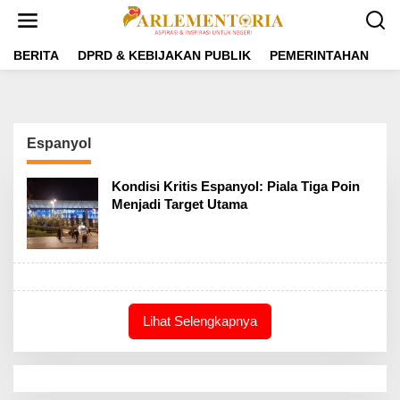
L
e
w
a
BERITA
DPRD & KEBIJAKAN PUBLIK
PEMERINTAHAN
P
t
i
k
e
k
Espanyol
o
n
t
Kondisi Kritis Espanyol: Piala Tiga Poin
e
Menjadi Target Utama
n
Lihat Selengkapnya