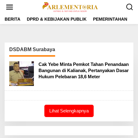
L
e
w
a
BERITA
DPRD & KEBIJAKAN PUBLIK
PEMERINTAHAN
P
t
i
k
e
k
DSDABM Surabaya
o
n
t
Cak Yebe Minta Pemkot Tahan Penandaan
e
Bangunan di Kalianak, Pertanyakan Dasar
n
Hukum Pelebaran 18,6 Meter
Lihat Selengkapnya