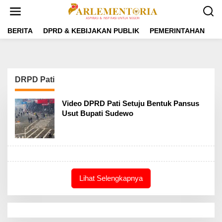
L
e
w
a
BERITA
DPRD & KEBIJAKAN PUBLIK
PEMERINTAHAN
P
t
i
k
e
k
DRPD Pati
o
n
t
Video DPRD Pati Setuju Bentuk Pansus
e
Usut Bupati Sudewo
n
Lihat Selengkapnya