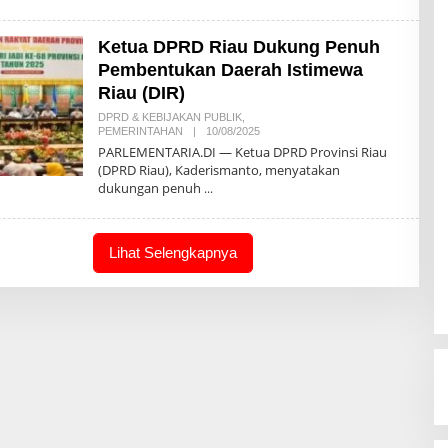
A
K
S
Ketua DPRD Riau Dukung Penuh
I
Pembentukan Daerah Istimewa
Riau (DIR)
DPRD & KEBIJAKAN PUBLIK
,
PEMERINTAHAN
|
10/08/2025
O
L
PARLEMENTARIA.DI — Ketua DPRD Provinsi Riau
E
(DPRD Riau), Kaderismanto, menyatakan
H
dukungan penuh
R
E
D
A
K
Lihat Selengkapnya
S
I