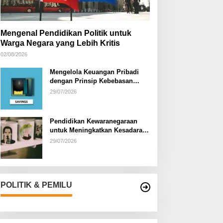
Mengenal Pendidikan Politik untuk
Warga Negara yang Lebih Kritis
02/08/2026
Mengelola Keuangan Pribadi
dengan Prinsip Kebebasan
Finansial
29/07/2026
Pendidikan Kewaranegaraan
untuk Meningkatkan Kesadaran
Berbangsa dan Bernegara di…
29/07/2026
POLITIK & PEMILU