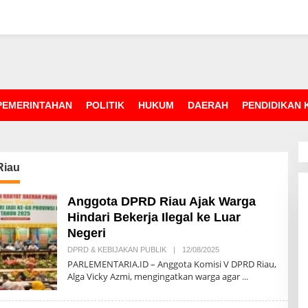
PEMERINTAHAN
POLITIK
HUKUM
DAERAH
PENDIDIKAN
iau
Anggota DPRD Riau Ajak Warga
Hindari Bekerja Ilegal ke Luar
Negeri
DPRD & KEBIJAKAN PUBLIK
|
12/08/2025
O
L
PARLEMENTARIA.ID – Anggota Komisi V DPRD Riau,
E
Alga Vicky Azmi, mengingatkan warga agar
H
R
E
D