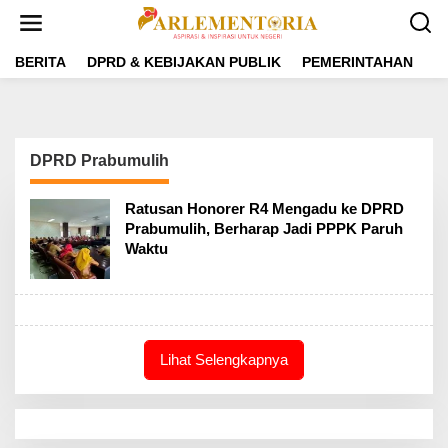
L
e
w
a
BERITA
DPRD & KEBIJAKAN PUBLIK
PEMERINTAHAN
P
t
i
k
e
k
DPRD Prabumulih
o
n
t
Ratusan Honorer R4 Mengadu ke DPRD
e
Prabumulih, Berharap Jadi PPPK Paruh
n
Waktu
Lihat Selengkapnya