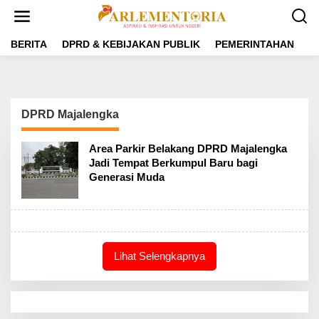
L
e
w
a
BERITA
DPRD & KEBIJAKAN PUBLIK
PEMERINTAHAN
P
t
i
k
e
k
DPRD Majalengka
o
n
t
Area Parkir Belakang DPRD Majalengka
e
Jadi Tempat Berkumpul Baru bagi
n
Generasi Muda
Lihat Selengkapnya