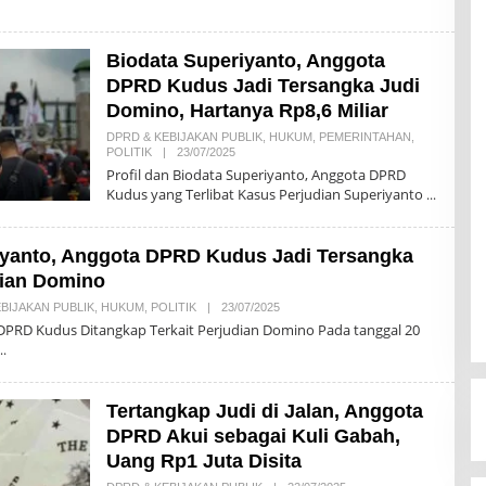
D
A
K
Biodata Superiyanto, Anggota
S
I
DPRD Kudus Jadi Tersangka Judi
Domino, Hartanya Rp8,6 Miliar
DPRD & KEBIJAKAN PUBLIK
,
HUKUM
,
PEMERINTAHAN
,
POLITIK
|
23/07/2025
O
L
Profil dan Biodata Superiyanto, Anggota DPRD
E
Kudus yang Terlibat Kasus Perjudian Superiyanto
H
R
E
D
yanto, Anggota DPRD Kudus Jadi Tersangka
A
K
dian Domino
S
I
BIJAKAN PUBLIK
,
HUKUM
,
POLITIK
|
23/07/2025
O
L
DPRD Kudus Ditangkap Terkait Perjudian Domino Pada tanggal 20
E
H
R
E
D
Tertangkap Judi di Jalan, Anggota
A
K
DPRD Akui sebagai Kuli Gabah,
S
Uang Rp1 Juta Disita
I