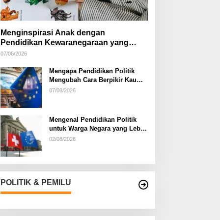
Menginspirasi Anak dengan
Pendidikan Kewaranegaraan yang
Kreatif
07/08/2026
Mengapa Pendidikan Politik
Mengubah Cara Berpikir Kaum
Muda
07/08/2026
Mengenal Pendidikan Politik
untuk Warga Negara yang Lebih
Kritis
02/08/2026
POLITIK & PEMILU