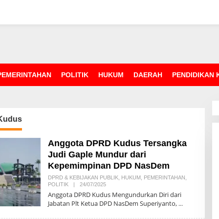
PEMERINTAHAN
POLITIK
HUKUM
DAERAH
PENDIDIKAN
Kudus
Anggota DPRD Kudus Tersangka
Judi Gaple Mundur dari
Kepemimpinan DPD NasDem
DPRD & KEBIJAKAN PUBLIK
,
HUKUM
,
PEMERINTAHAN
,
POLITIK
|
24/07/2025
O
L
Anggota DPRD Kudus Mengundurkan Diri dari
E
Jabatan Plt Ketua DPD NasDem Superiyanto,
H
R
E