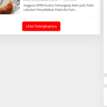
DPRD & KEBIJAKAN PUBLIK
|
22/07/2025
O
L
Anggota DPRD Kudus Tertangkap Main Judi, Polisi
E
Lakukan Penyelidikan Pada dini hari
H
R
E
D
A
Lihat Selengkapnya
K
S
I