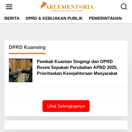
L
e
w
a
BERITA
DPRD & KEBIJAKAN PUBLIK
PEMERINTAHAN
P
t
i
k
e
k
DPRD Kuansing
o
n
t
Pemkab Kuantan Singingi dan DPRD
e
Resmi Sepakati Perubahan APBD 2025,
n
Prioritaskan Kesejahteraan Masyarakat
Lihat Selengkapnya