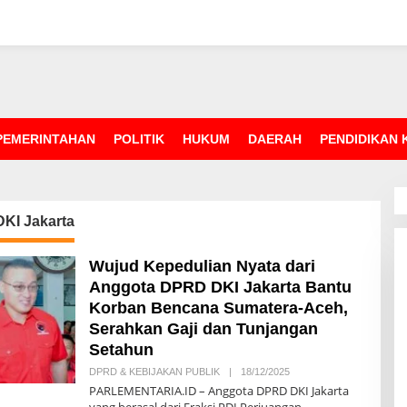
PEMERINTAHAN
POLITIK
HUKUM
DAERAH
PENDIDIKAN
KI Jakarta
Wujud Kepedulian Nyata dari
Anggota DPRD DKI Jakarta Bantu
Korban Bencana Sumatera-Aceh,
Serahkan Gaji dan Tunjangan
Setahun
DPRD & KEBIJAKAN PUBLIK
|
18/12/2025
O
L
PARLEMENTARIA.ID – Anggota DPRD DKI Jakarta
E