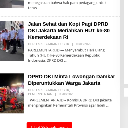
menegaskan bahwa hak para pedagang untuk
H
terus
R
E
D
A
Jalan Sehat dan Kopi Pagi DPRD
K
S
DKI Jakarta Meriahkan HUT ke-80
I
Kemerdekaan RI
DPRD & KEBIJAKAN PUBLIK
|
10/08/2025
O
L
PARLEMENTARI.ID — Menyambut Hari Ulang
E
Tahun (HUT) ke-80 Kemerdekaan Republik
H
Indonesia, DPRD DKI
R
E
D
A
DPRD DKI Minta Lowongan Damkar
K
S
Diperuntukkan Warga Jakarta
I
DPRD & KEBIJAKAN PUBLIK
,
PEMERINTAHAN
|
09/08/2025
O
L
PARLEMENTARIA.ID – Komisi A DPRD DKI Jakarta
E
menginginkan Pemerintah Provinsi agar lebih
H
R
E
D
A
K
Lihat Selengkapnya