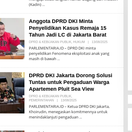
H
(Kadin)
R
E
D
A
Anggota DPRD DKI Minta
K
S
Penyelidikan Kasus Remaja 15
I
Tahun Jadi LC di Jakarta Barat
DPRD & KEBIJAKAN PUBLIK
,
HUKUM
|
13/08/2025
O
L
PARLEMENTARIA.ID – DPRD DKI minta
E
penyelidikan Fenomena eksploitasi anak yang
H
masih di bawah
R
E
D
A
DPRD DKI Jakarta Dorong Solusi
K
S
Tuntas untuk Pengaduan Warga
I
Apartemen Pluit Sea View
DPRD & KEBIJAKAN PUBLIK
,
PEMERINTAHAN
|
13/08/2025
O
L
PARLEMENTARIA.ID – Ketua DPRD DKI Jakarta,
E
Khoirudin, menegaskan komitmennya untuk
H
menindaklanjuti pengaduan
R
E
D
A