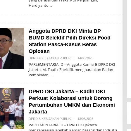
yang berasal dari Fraksi PDI Perjuangan,
H
Hardiyanto
R
E
D
A
K
S
I
Anggota DPRD DKI Minta BP
BUMD Selektif Pilih Direksi Food
Station Pasca-Kasus Beras
Oplosan
DPRD & KEBIJAKAN PUBLIK
|
14/08/2025
O
L
PARLEMENTARIA.ID – Anggota Komisi B DPRD DKI
E
Jakarta, M. Taufik Zoelkifli, mengharapkan Badan
H
Pembinaan
R
E
D
A
DPRD DKI Jakarta – Kadin DKI
K
S
Perkuat Kolaborasi untuk Dorong
I
Pertumbuhan UMKM dan Ekonomi
Jakarta
DPRD & KEBIJAKAN PUBLIK
|
13/08/2025
O
L
PARLEMENTARIA.ID – DPRD DKI Jakarta
E
mengapresiasi langkah Kamar Dagang dan Industri