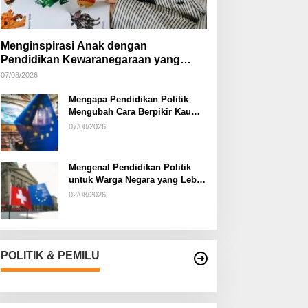
Menginspirasi Anak dengan
Pendidikan Kewaranegaraan yang
Kreatif
07/08/2026
Mengapa Pendidikan Politik
Mengubah Cara Berpikir Kaum
Muda
07/08/2026
Mengenal Pendidikan Politik
untuk Warga Negara yang Lebih
Kritis
02/08/2026
POLITIK & PEMILU