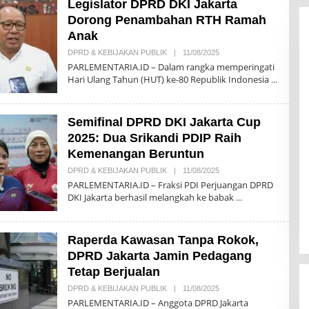
Legislator DPRD DKI Jakarta
K
S
Dorong Penambahan RTH Ramah
I
Anak
DPRD & KEBIJAKAN PUBLIK
|
11/08/2025
O
L
PARLEMENTARIA.ID – Dalam rangka memperingati
E
Hari Ulang Tahun (HUT) ke-80 Republik Indonesia
H
R
E
D
Semifinal DPRD DKI Jakarta Cup
A
K
2025: Dua Srikandi PDIP Raih
S
I
Kemenangan Beruntun
DPRD & KEBIJAKAN PUBLIK
|
11/08/2025
O
L
PARLEMENTARIA.ID – Fraksi PDI Perjuangan DPRD
E
DKI Jakarta berhasil melangkah ke babak
H
R
E
D
Raperda Kawasan Tanpa Rokok,
A
K
DPRD Jakarta Jamin Pedagang
S
I
Tetap Berjualan
DPRD & KEBIJAKAN PUBLIK
|
11/08/2025
O
L
PARLEMENTARIA.ID – Anggota DPRD Jakarta
E