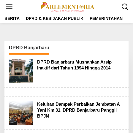
L
e
w
a
BERITA
DPRD & KEBIJAKAN PUBLIK
PEMERINTAHAN
P
t
i
k
e
k
DPRD Banjarbaru
o
n
t
DPRD Banjarbaru Musnahkan Arsip
e
Inaktif dari Tahun 1994 Hingga 2014
n
Keluhan Dampak Perbaikan Jembatan A
Yani Km 31, DPRD Banjarbaru Panggil
BPJN