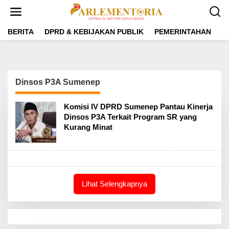
L
e
w
a
BERITA
DPRD & KEBIJAKAN PUBLIK
PEMERINTAHAN
P
t
i
k
e
k
Dinsos P3A Sumenep
o
n
t
Komisi IV DPRD Sumenep Pantau Kinerja
e
Dinsos P3A Terkait Program SR yang
n
Kurang Minat
Lihat Selengkapnya