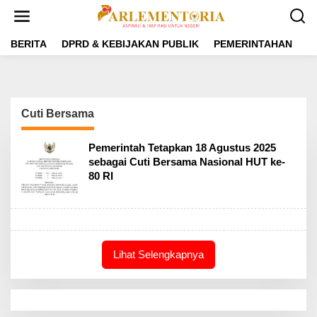
L
e
w
a
BERITA
DPRD & KEBIJAKAN PUBLIK
PEMERINTAHAN
P
t
i
k
e
k
Cuti Bersama
o
n
t
Pemerintah Tetapkan 18 Agustus 2025
e
sebagai Cuti Bersama Nasional HUT ke-
n
80 RI
Lihat Selengkapnya