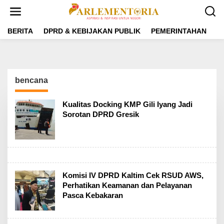
L
e
w
a
BERITA
DPRD & KEBIJAKAN PUBLIK
PEMERINTAHAN
P
t
i
k
e
k
bencana
o
n
t
Kualitas Docking KMP Gili Iyang Jadi
e
Sorotan DPRD Gresik
n
Komisi IV DPRD Kaltim Cek RSUD AWS,
Perhatikan Keamanan dan Pelayanan
Pasca Kebakaran