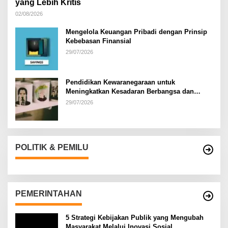
yang Lebih Kritis
02/08/2026
Mengelola Keuangan Pribadi dengan Prinsip
Kebebasan Finansial
29/07/2026
Pendidikan Kewaranegaraan untuk
Meningkatkan Kesadaran Berbangsa dan
Bernegara di…
29/07/2026
POLITIK & PEMILU
PEMERINTAHAN
5 Strategi Kebijakan Publik yang Mengubah
Masyarakat Melalui Inovasi Sosial