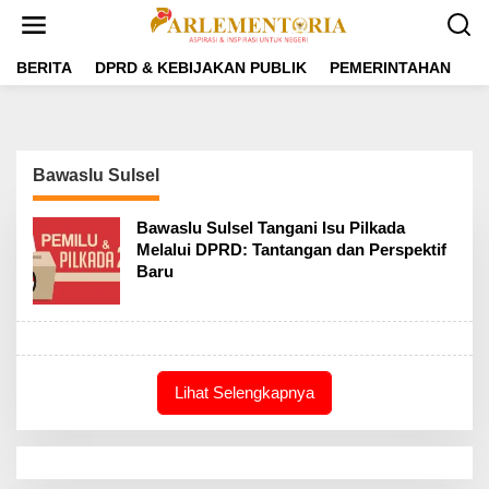
L
e
w
a
BERITA
DPRD & KEBIJAKAN PUBLIK
PEMERINTAHAN
P
t
i
k
e
k
Bawaslu Sulsel
o
n
t
Bawaslu Sulsel Tangani Isu Pilkada
e
Melalui DPRD: Tantangan dan Perspektif
n
Baru
Lihat Selengkapnya